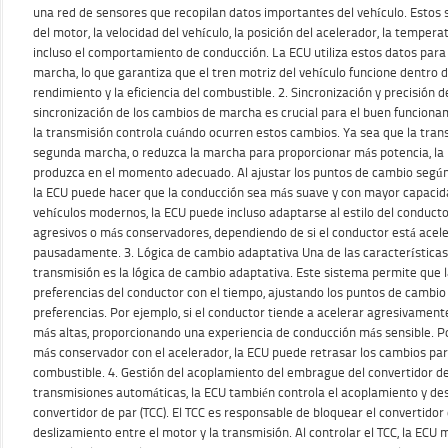
una red de sensores que recopilan datos importantes del vehículo. Estos
del motor, la velocidad del vehículo, la posición del acelerador, la tempera
incluso el comportamiento de conducción. La ECU utiliza estos datos par
marcha, lo que garantiza que el tren motriz del vehículo funcione dentro 
rendimiento y la eficiencia del combustible. 2. Sincronización y precisión
sincronización de los cambios de marcha es crucial para el buen funcionam
la transmisión controla cuándo ocurren estos cambios. Ya sea que la tra
segunda marcha, o reduzca la marcha para proporcionar más potencia, la 
produzca en el momento adecuado. Al ajustar los puntos de cambio según 
la ECU puede hacer que la conducción sea más suave y con mayor capaci
vehículos modernos, la ECU puede incluso adaptarse al estilo del conduct
agresivos o más conservadores, dependiendo de si el conductor está ace
pausadamente. 3. Lógica de cambio adaptativa Una de las característic
transmisión es la lógica de cambio adaptativa. Este sistema permite que l
preferencias del conductor con el tiempo, ajustando los puntos de cambio
preferencias. Por ejemplo, si el conductor tiende a acelerar agresivamen
más altas, proporcionando una experiencia de conducción más sensible. Por
más conservador con el acelerador, la ECU puede retrasar los cambios para
combustible. 4. Gestión del acoplamiento del embrague del convertidor de
transmisiones automáticas, la ECU también controla el acoplamiento y d
convertidor de par (TCC). El TCC es responsable de bloquear el convertidor 
deslizamiento entre el motor y la transmisión. Al controlar el TCC, la ECU m