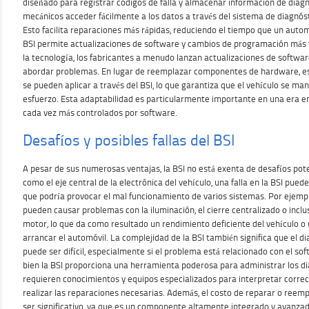
diseñado para registrar códigos de falla y almacenar información de diagnó
mecánicos acceder fácilmente a los datos a través del sistema de diagnóst
Esto facilita reparaciones más rápidas, reduciendo el tiempo que un automó
BSI permite actualizaciones de software y cambios de programación más fá
la tecnología, los fabricantes a menudo lanzan actualizaciones de softwar
abordar problemas. En lugar de reemplazar componentes de hardware, e
se pueden aplicar a través del BSI, lo que garantiza que el vehículo se m
esfuerzo. Esta adaptabilidad es particularmente importante en una era en
cada vez más controlados por software.
Desafíos y posibles fallas del BSI
A pesar de sus numerosas ventajas, la BSI no está exenta de desafíos pot
como el eje central de la electrónica del vehículo, una falla en la BSI pued
que podría provocar el mal funcionamiento de varios sistemas. Por ejempl
pueden causar problemas con la iluminación, el cierre centralizado o inclu
motor, lo que da como resultado un rendimiento deficiente del vehículo o
arrancar el automóvil. La complejidad de la BSI también significa que el 
puede ser difícil, especialmente si el problema está relacionado con el so
bien la BSI proporciona una herramienta poderosa para administrar los d
requieren conocimientos y equipos especializados para interpretar correc
realizar las reparaciones necesarias. Además, el costo de reparar o reem
ser significativo, ya que es un componente altamente integrado y avanzado