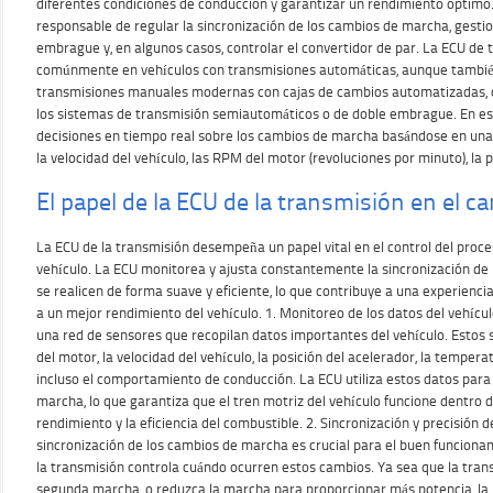
diferentes condiciones de conducción y garantizar un rendimiento óptimo
responsable de regular la sincronización de los cambios de marcha, gesti
embrague y, en algunos casos, controlar el convertidor de par. La ECU de
comúnmente en vehículos con transmisiones automáticas, aunque tambié
transmisiones manuales modernas con cajas de cambios automatizadas, 
los sistemas de transmisión semiautomáticos o de doble embrague. En es
decisiones en tiempo real sobre los cambios de marcha basándose en un
la velocidad del vehículo, las RPM del motor (revoluciones por minuto), la 
El papel de la ECU de la transmisión en el 
La ECU de la transmisión desempeña un papel vital en el control del pro
vehículo. La ECU monitorea y ajusta constantemente la sincronización de
se realicen de forma suave y eficiente, lo que contribuye a una experienc
a un mejor rendimiento del vehículo. 1. Monitoreo de los datos del vehícul
una red de sensores que recopilan datos importantes del vehículo. Estos
del motor, la velocidad del vehículo, la posición del acelerador, la tempera
incluso el comportamiento de conducción. La ECU utiliza estos datos par
marcha, lo que garantiza que el tren motriz del vehículo funcione dentro 
rendimiento y la eficiencia del combustible. 2. Sincronización y precisión
sincronización de los cambios de marcha es crucial para el buen funcionam
la transmisión controla cuándo ocurren estos cambios. Ya sea que la tra
segunda marcha, o reduzca la marcha para proporcionar más potencia, la 