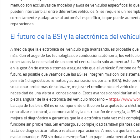
menudo son exclusivas de modelos y años de vehículos específicos, lo que
pueden intercambiar entre diferentes vehículos. Si se requiere un reemp
correctamente y adaptarse al automóvil específico, lo que puede aumentar
reparaciones.
El futuro de la BSI y la electrónica del vehícu
A medida que la electrónica del vehículo siga avanzando, es probable que 
más. Con el auge de las tecnologías de conducción autónoma, los vehículo
conectados, la necesidad de un control centralizado solo aumentará. La 
en la gestión de estos sistemas, asegurando que el vehículo funcione de fo
futuro, es posible que veamos que las BSI se integren más con los sistemas
permitirá diagnósticos remotos y actualizaciones por aire (OTA). Esto permi
solucionar problemas de software, mejorar el rendimiento del vehículo e i
necesidad de una visita al concesionario. Estos avances consolidarían aún
piedra angular de la electrónica del vehículo moderno –
https://www.wor
La caja de fusibles BSI es un componente crítico en la arquitectura eléctr
centralizar el control, la comunicación y la distribución de energía, la BSI s
mejora el diagnóstico y garantiza que la electrónica cada vez más compl
funcione sin problemas. Sin embargo, su complejidad también plantea desa
trata de diagnosticar fallas o realizar reparaciones. A medida que la indu
evolucionando, el BSI sin duda desempeñará un papel fundamental en la co